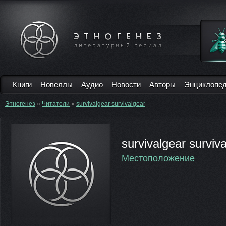
Книги
Новеллы
Аудио
Новости
Авторы
Энциклопе
Этногенез
»
Читатели
»
survivalgear survivalgear
survivalgear surviv
Местоположение