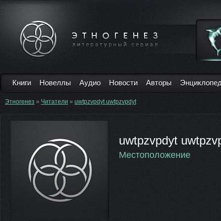
Книги
Новеллы
Аудио
Новости
Авторы
Энциклопе
Этногенез
»
Читатели
»
uwtpzvpdyt uwtpzvpdyt
uwtpzvpdyt uwtpzv
Местоположение