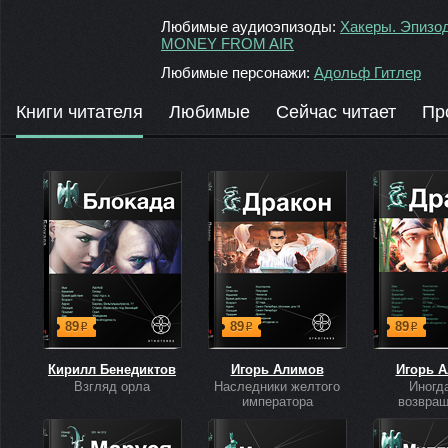
Любимые аудиоэпизоды:
Хакеры. Эпизо
MONEY FROM AIR
Любимые персонажи:
Адольф Гитлер
Книги читателя
Любимые
Сейчас читает
Пр
89
89
89
р
р
р
Кирилл Бенедиктов
Игорь Алимов
Игорь 
Взгляд орла
Наследники желтого
Иногд
императора
возвра