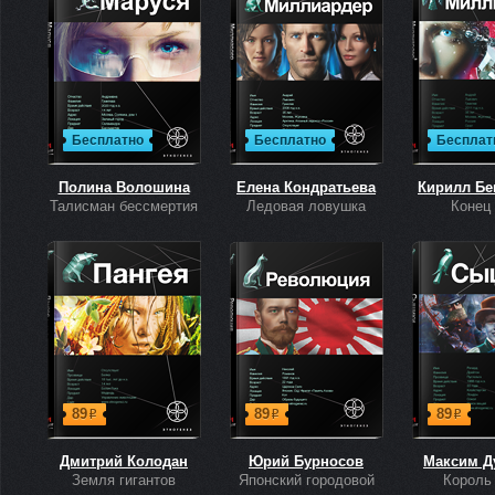
Бесплатно
Бесплатно
Бесплат
Полина Волошина
Елена Кондратьева
Кирилл Бе
Талисман бессмертия
Ледовая ловушка
Конец
89
89
89
р
р
р
Дмитрий Колодан
Юрий Бурносов
Максим Д
Земля гигантов
Японский городовой
Король