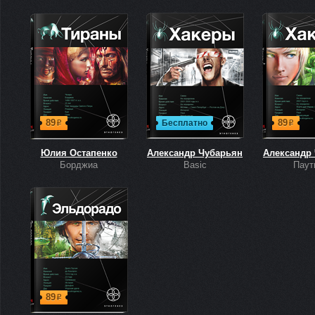
89
89
Бесплатно
р
р
Юлия Остапенко
Александр Чубарьян
Александр
Борджиа
Basic
Паут
89
р