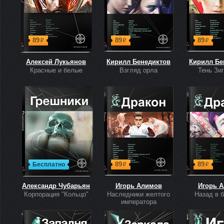
89
89
89
р
р
р
Алексей Лукьянов
Кирилл Бенедиктов
Кирилл Бе
Красные и белые
Взгляд орла
Тень Зи
89
89
Бесплатно
р
р
Александр Чубарьян
Игорь Алимов
Игорь 
Корпорация "Кольцо"
Наследники желтого
Назад в 
императора