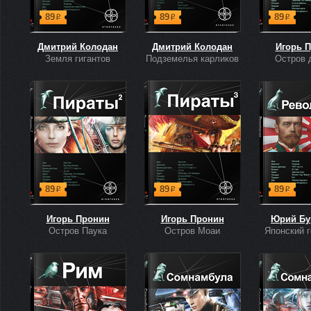
89
89
89
р
р
р
Дмитрий Колодан
Дмитрий Колодан
Игорь 
Земля гигантов
Подземелья карликов
Остров 
89
89
89
р
р
р
Игорь Пронин
Игорь Пронин
Юрий Бу
Остров Паука
Остров Моаи
Японский 