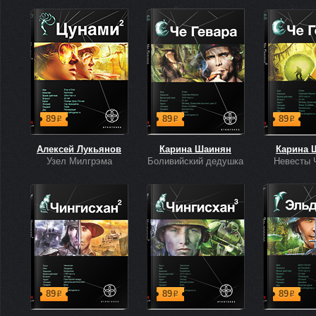
89
89
89
р
р
р
Алексей Лукьянов
Карина Шаинян
Карина 
Узел Милгрэма
Боливийский дедушка
Невесты 
89
89
89
р
р
р