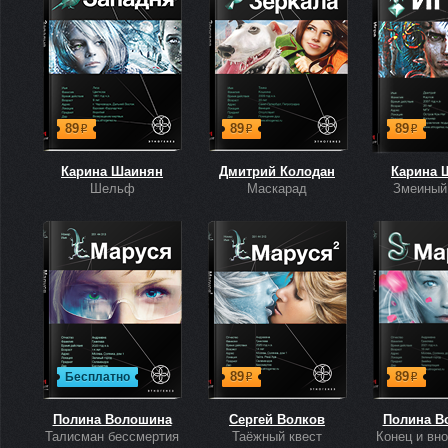
89
89
89
р
р
р
Карина Шаинян
Дмитрий Колодан
Карина 
Шельф
Маскарад
Змеиный
89
89
Бесплатно
р
р
Полина Волошина
Сергей Волков
Полина В
Талисман бессмертия
Таёжный квест
Конец и вн