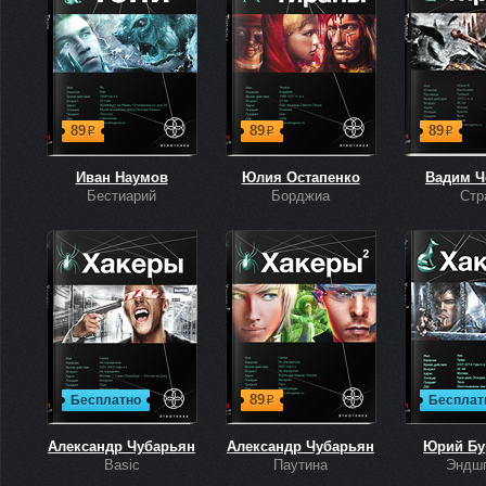
89
89
89
р
р
р
Иван Наумов
Юлия Остапенко
Вадим Ч
Бестиарий
Борджиа
Стр
89
Бесплатно
Бесплат
р
Александр Чубарьян
Александр Чубарьян
Юрий Бу
Basic
Паутина
Эндш