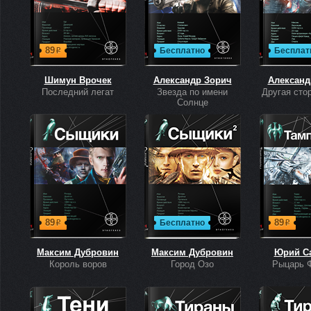
89
Бесплатно
Бесплат
р
Шимун Врочек
Александр Зорич
Александ
Последний легат
Звезда по имени
Другая сто
Солнце
89
89
Бесплатно
р
р
Максим Дубровин
Максим Дубровин
Юрий С
Король воров
Город Озо
Рыцарь 