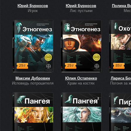
Юрий Бурносов
Юрий Бурносов
Полина В
Игрок
Лис пустыни
Мес
29
29
89
р
р
р
Максим Дубровин
Юлия Остапенко
Лариса Бо
Исповедь потрошителя
Храм на костях
Погоня за 