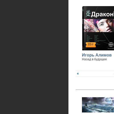
89
р
Игорь Алимов
Назад в будущее