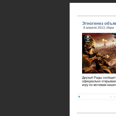
Этногенез объя
8 апреля 2013,
Игра
Друзья! Рады сообщить
официально открывае
игру по мотивам нашег