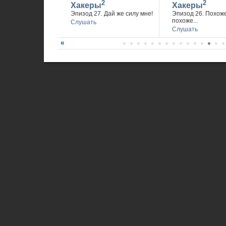
2
2
Хакеры
Хакеры
Эпизод 27. Дай же силу мне!
Эпизод 26. Похож
похоже...
Слушать
Слушать