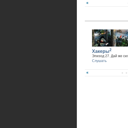
2
Хакеры
Эпизод 27. Дай же си
Слушать