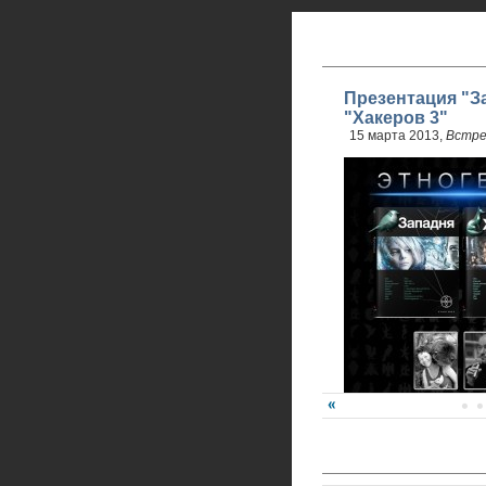
Презентация "З
"Хакеров 3"
15 марта 2013,
Встре
Карина Шаинян и Юри