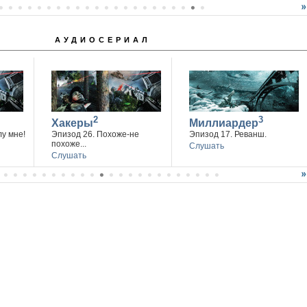
АУДИОСЕРИАЛ
2
3
Хакеры
Миллиардер
лу мне!
Эпизод 26. Похоже-не
Эпизод 17. Реванш.
похоже...
Слушать
Слушать