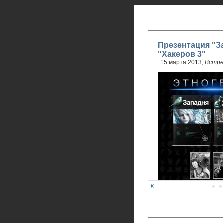
Презентация "З
"Хакеров 3"
15 марта 2013,
Встре
Карина Шаинян и Юри