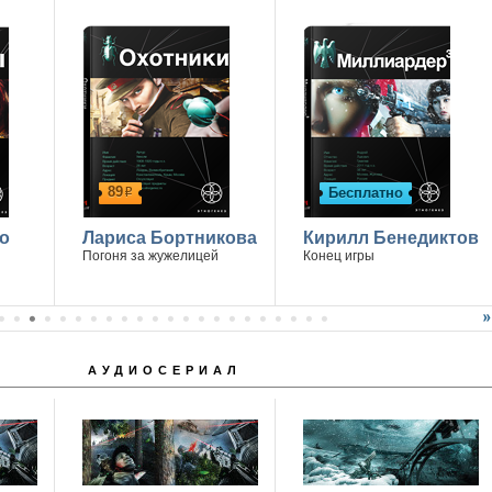
89
Бесплатно
р
о
Лариса Бортникова
Кирилл Бенедиктов
Погоня за жужелицей
Конец игры
АУДИОСЕРИАЛ