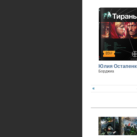
89
р
Юлия Остапенк
Борджиа