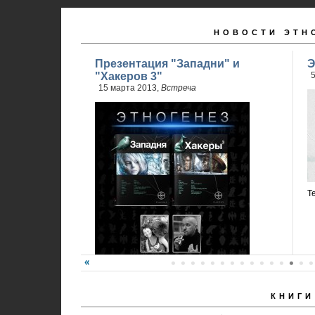
НОВОСТИ ЭТН
Презентация "Западни" и
Э
"Хакеров 3"
5
15 марта 2013,
Встреча
Т
КНИГИ
Карина Шаинян и Юрий Бурносов