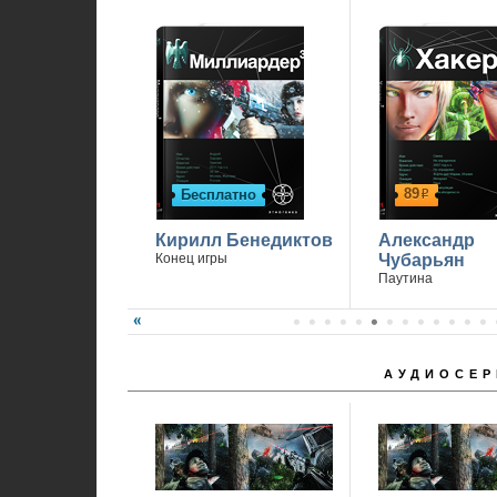
89
Бесплатно
р
Кирилл Бенедиктов
Александр
Конец игры
Чубарьян
Паутина
АУДИОСЕР