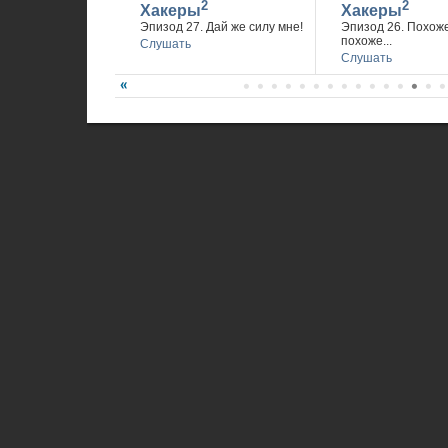
2
2
Хакеры
Хакеры
Эпизод 27. Дай же силу мне!
Эпизод 26. Похож
похоже...
Слушать
Слушать