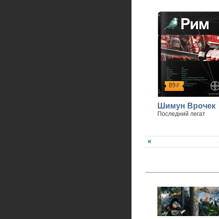
89
р
Шимун Врочек
Последний легат