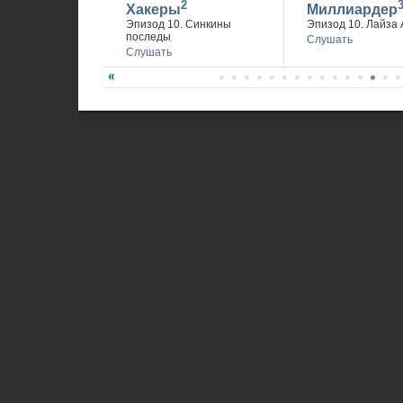
2
Хакеры
Миллиардер
Эпизод 10. Синкины
Эпизод 10. Лайза 
последы
Слушать
Слушать