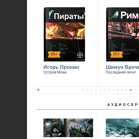
89
89
р
р
Игорь Пронин
Шимун Вроч
Остров Моаи
Последний легат
АУДИОСЕР