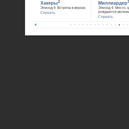
2
Хакеры
Миллиардер
Эпизод 9. Встреча в верхах
Эпизод 9. Место, г
рождаются молни
Слушать
Слушать