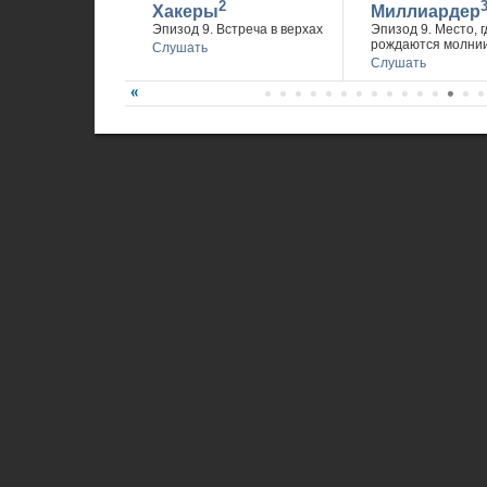
2
Хакеры
Миллиардер
Эпизод 9. Встреча в верхах
Эпизод 9. Место, г
рождаются молни
Слушать
Слушать