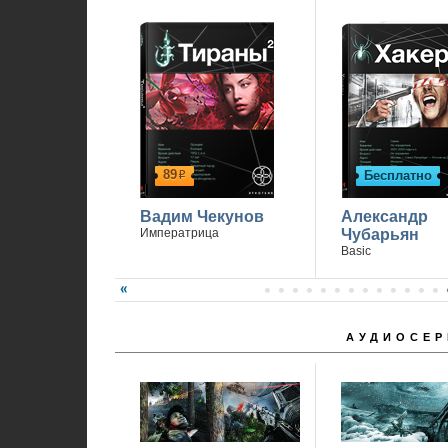
П
89
Бесплатно
р
Вадим Чекунов
Александр
Императрица
Чубарьян
Basic
АУДИОСЕР