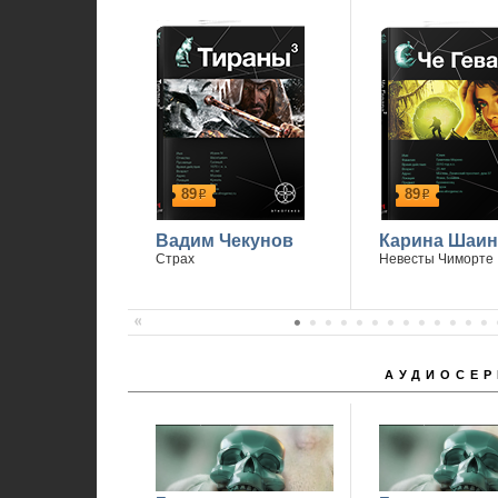
89
89
р
р
Вадим Чекунов
Карина Шаин
Страх
Невесты Чиморте
АУДИОСЕР