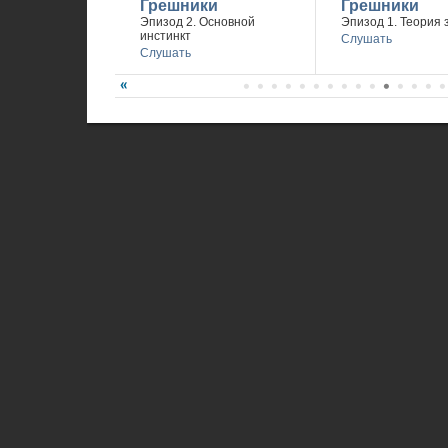
Грешники
Грешники
Эпизод 2. Основной
Эпизод 1. Теория 
инстинкт
Слушать
Слушать