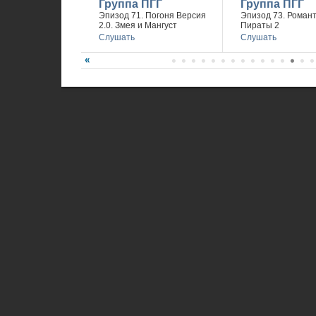
Группа ПГГ
Группа ПГГ
Эпизод 71. Погоня Версия
Эпизод 73. Романт
2.0. Змея и Мангуст
Пираты 2
Слушать
Слушать