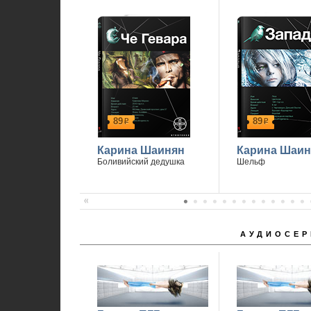
89
89
р
р
Карина Шаинян
Карина Шаин
Боливийский дедушка
Шельф
АУДИОСЕР