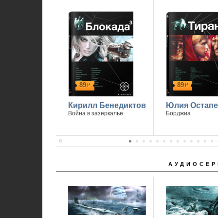
89
89
р
р
Кирилл Бенедиктов
Юлия Остапе
Война в зазеркалье
Борджиа
АУДИОСЕР