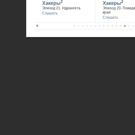
2
2
Хакеры
Хакеры
Эпизод 21. Ндрангета
Эпизод 20. Покид
края
Слушать
Слушать