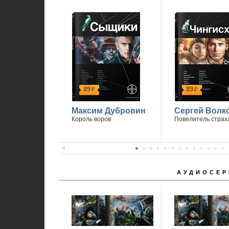
89
89
р
р
Максим Дубровин
Сергей Волк
Король воров
Повелитель страх
АУДИОСЕР