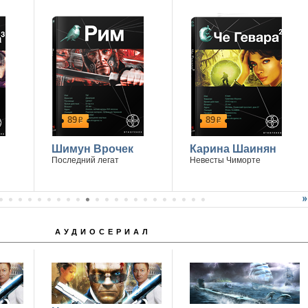
.
89
89
р
р
Шимун Врочек
Карина Шаинян
Последний легат
Невесты Чиморте
АУДИОСЕРИАЛ