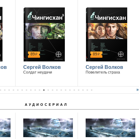
Победитель - Марина Дроздецкая
89
89
р
р
нов
Сергей Волков
Сергей Волков
Солдат неудачи
Повелитель страха
АУДИОСЕРИАЛ