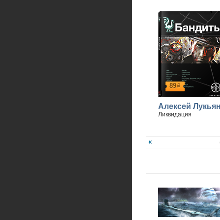
89
р
Алексей Лукья
Ликвидация