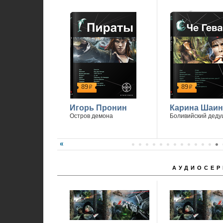
П
89
89
р
р
Игорь Пронин
Карина Шаин
Остров демона
Боливийский деду
АУДИОСЕР