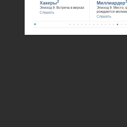
2
Хакеры
Миллиардер
Эпизод 9. Встреча в верхах
Эпизод 9. Место, г
рождаются молни
Слушать
Слушать