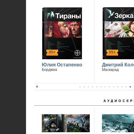
П
89
89
р
р
Юлия Остапенко
Дмитрий Кол
Борджиа
Маскарад
АУДИОСЕР