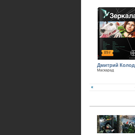
89
р
Дмитрий Колод
Маскарад