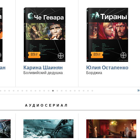
Победитель - Марина Дроздецкая
89
89
р
р
ан
Карина Шаинян
Юлия Остапенко
Боливийский дедушка
Борджиа
АУДИОСЕРИАЛ