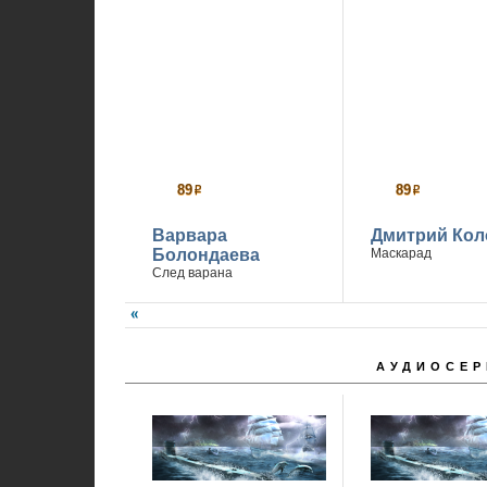
89
89
р
р
Варвара
Дмитрий Кол
Болондаева
Маскарад
След варана
АУДИОСЕР