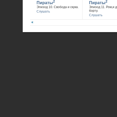
2
2
Пираты
Пираты
Эпизод 10. Свобода и скука.
Эпизод 11. Ром,и 
борту.
Слушать
Слушать