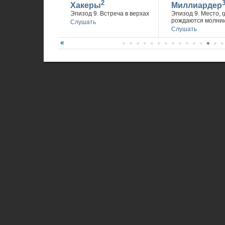
2
Хакеры
Миллиардер
Эпизод 9. Встреча в верхах
Эпизод 9. Место, г
рождаются молни
Слушать
Слушать