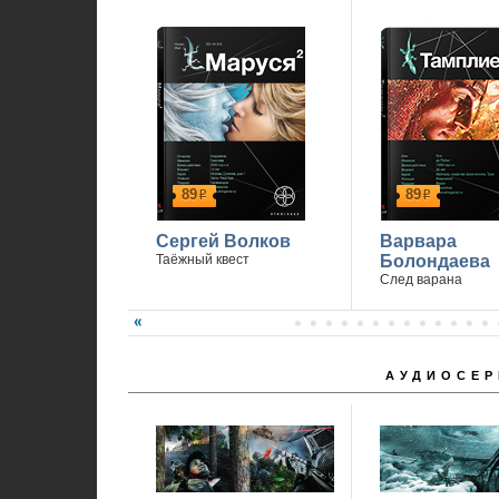
89
89
р
р
Сергей Волков
Варвара
Таёжный квест
Болондаева
След варана
АУДИОСЕР