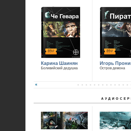
89
89
р
р
Карина Шаинян
Игорь Прони
Боливийский дедушка
Остров демона
АУДИОСЕР