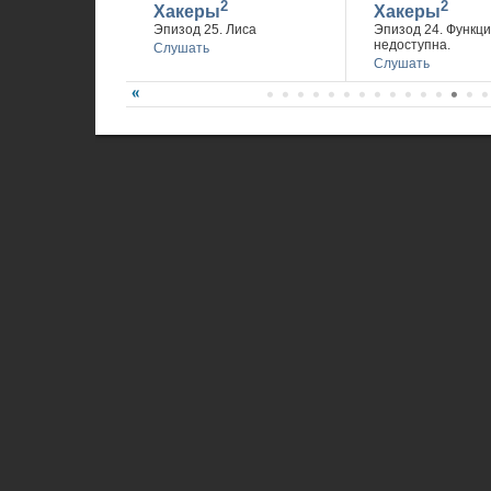
2
2
Хакеры
Хакеры
Эпизод 25. Лиса
Эпизод 24. Функц
недоступна.
Слушать
Слушать