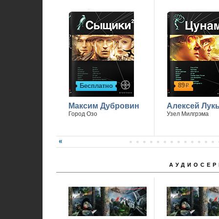
89
Бесплатно
р
Максим Дубровин
Алексей Лук
Город Озо
Узел Милгрэма
АУДИОСЕР