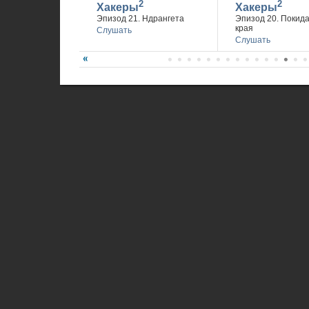
2
2
Хакеры
Хакеры
Эпизод 21. Ндрангета
Эпизод 20. Покид
края
Слушать
Слушать