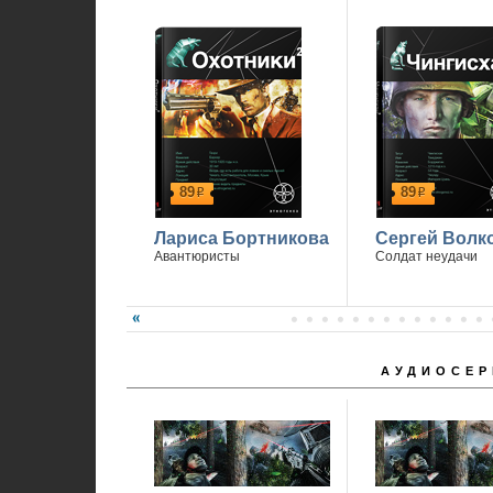
П
89
89
р
р
Лариса Бортникова
Сергей Волк
Авантюристы
Солдат неудачи
АУДИОСЕР