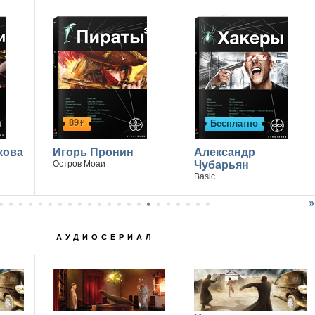
89
Бесплатно
р
кова
Игорь Пронин
Александр
Остров Моаи
Чубарьян
Basic
АУДИОСЕРИАЛ