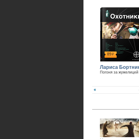
89
р
Лариса Бортни
Погоня за жужелицей