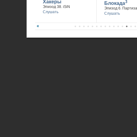
Хакеры
3
Блокада
Эпизод 38. iSiN
Эпизод 6. Партиз
Слушать
Слушать