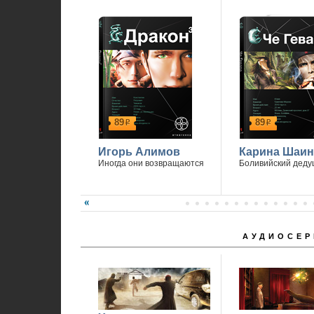
89
89
р
р
Игорь Алимов
Карина Шаин
Иногда они возвращаются
Боливийский деду
АУДИОСЕР