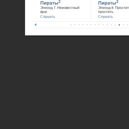
2
2
Пираты
Пираты
Эпизод 7. Неизвестный
Эпизод 8. Простит
враг.
простить.
Слушать
Слушать