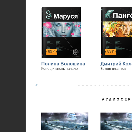
89
89
р
р
Полина Волошина
Дмитрий Кол
Конец и вновь начало
Земля гигантов
АУДИОСЕР