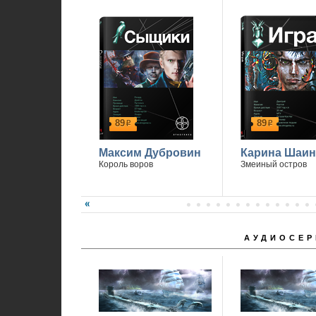
89
89
р
р
Максим Дубровин
Карина Шаин
Король воров
Змеиный остров
АУДИОСЕР