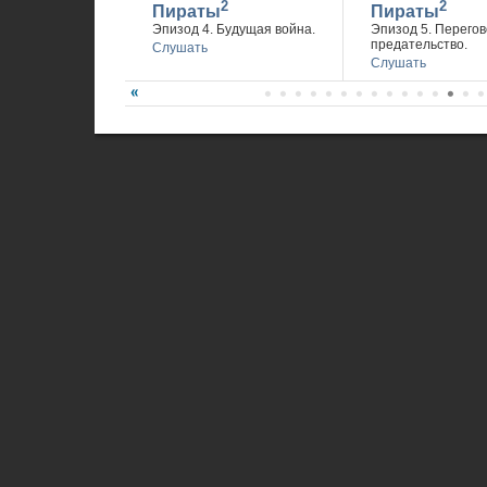
2
2
Пираты
Пираты
Эпизод 4. Будущая война.
Эпизод 5. Перегов
предательство.
Слушать
Слушать