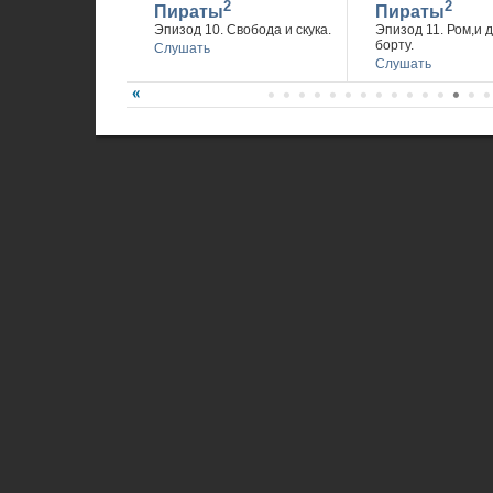
2
2
Пираты
Пираты
Эпизод 10. Свобода и скука.
Эпизод 11. Ром,и 
борту.
Слушать
Слушать