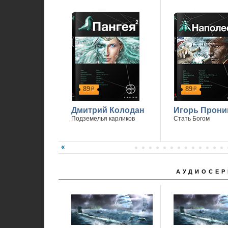
Спасибо, что вы с нами.
89
89
р
р
Дмитрий Колодан
Игорь Прони
Подземелья карликов
Стать Богом
АУДИОСЕР