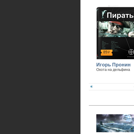
89
р
Игорь Пронин
Охота на дельфина