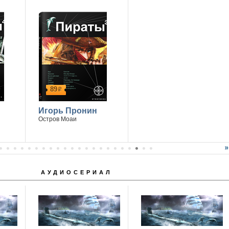
89
р
Игорь Пронин
Остров Моаи
АУДИОСЕРИАЛ