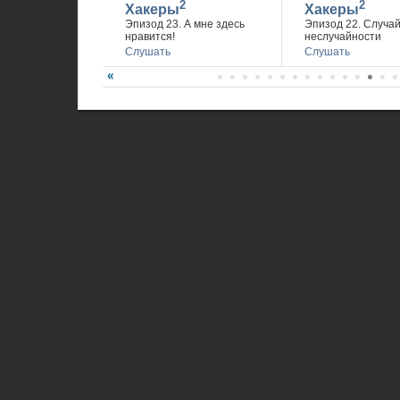
2
2
Хакеры
Хакеры
Эпизод 23. А мне здесь
Эпизод 22. Случа
нравится!
неслучайности
Слушать
Слушать