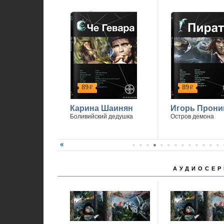
89
89
р
р
Карина Шаинян
Игорь Прони
Боливийский дедушка
Остров демона
АУДИОСЕР