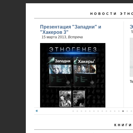
НОВОСТИ ЭТН
Презентация "Западни" и
Э
"Хакеров 3"
5
15 марта 2013,
Встреча
Т
КНИГИ
Карина Шаинян и Юрий Бурносов