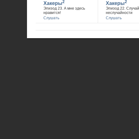
2
2
Хакеры
Хакеры
Эпизод 23. А мне здесь
Эпизод 22. Случа
нравится!
неслучайности
Слушать
Слушать