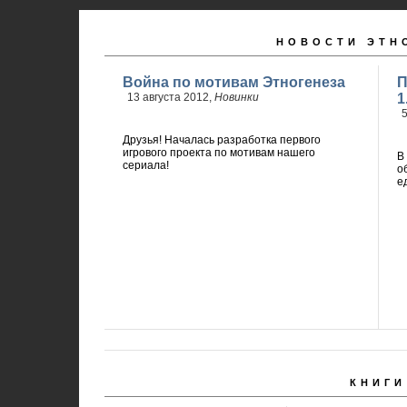
НОВОСТИ ЭТН
Война по мотивам Этногенеза
П
13 августа 2012,
Новинки
1
5
Друзья! Началась разработка первого
игрового проекта по мотивам нашего
В
сериала!
о
е
КНИГИ