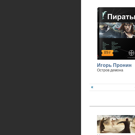
89
р
Игорь Пронин
Остров демона