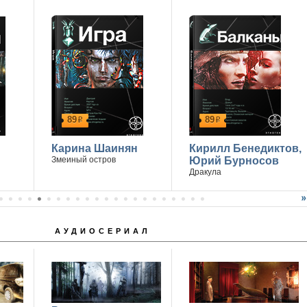
89
89
р
р
Карина Шаинян
Кирилл Бенедиктов,
Змеиный остров
Юрий Бурносов
Дракула
АУДИОСЕРИАЛ