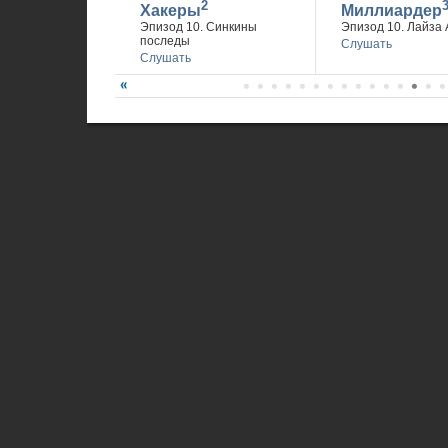
2
Хакеры
Миллиардер
Эпизод 10. Синкины
Эпизод 10. Лайза 
последы
Слушать
Слушать