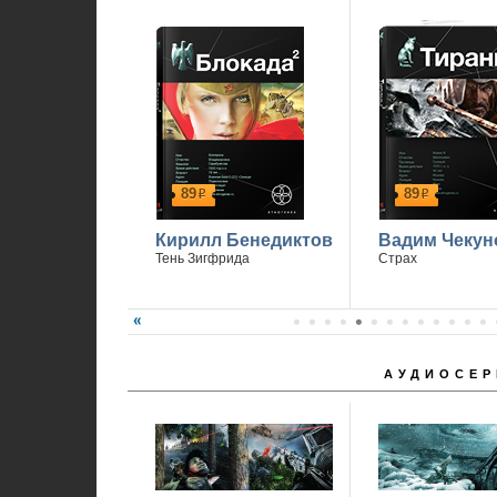
89
89
р
р
Кирилл Бенедиктов
Вадим Чекун
Тень Зигфрида
Страх
АУДИОСЕР