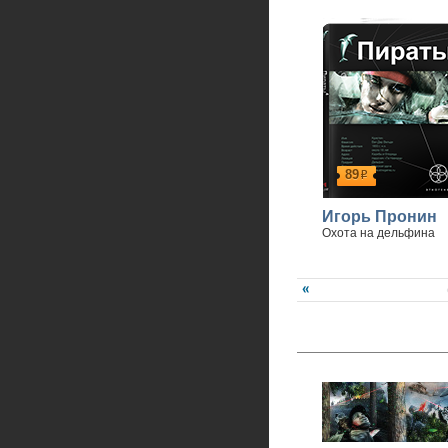
Спасибо, что вы с нами
89
р
Игорь Пронин
Охота на дельфина