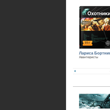
Спасибо, что вы с нами
89
р
Лариса Бортни
Авантюристы