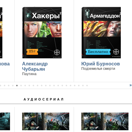
.
89
Бесплатно
р
кова
Александр
Юрий Бурносов
Чубарьян
Подземелья смерти
Паутина
АУДИОСЕРИАЛ