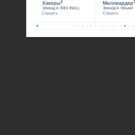
2
Хакеры
Миллиардер
Эпизод 4. /DEV /NULL
Эпизод 4. Объект
Слушать
Слушать