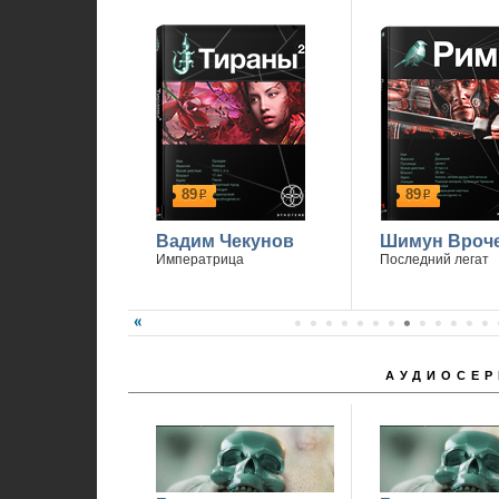
89
89
р
р
Вадим Чекунов
Шимун Вроч
Императрица
Последний легат
АУДИОСЕР