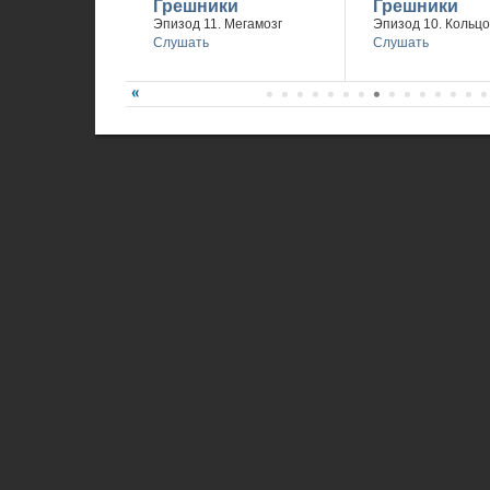
Грешники
Грешники
Эпизод 11. Мегамозг
Эпизод 10. Кольцо
Слушать
Слушать