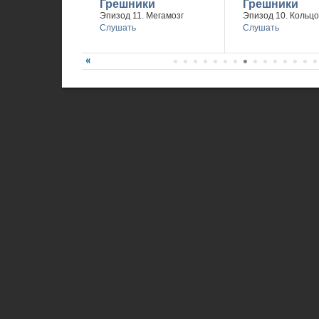
Грешники
Грешники
Эпизод 11. Мегамозг
Эпизод 10. Кольцо
Слушать
Слушать