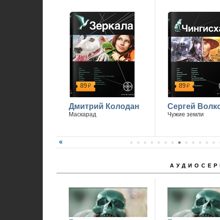
1
89
89
р
р
Дмитрий Колодан
Сергей Волк
Маскарад
Чужие земли
АУДИОСЕР