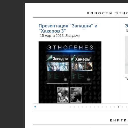
НОВОСТИ ЭТН
Презентация "Западни" и
Э
"Хакеров 3"
5
15 марта 2013,
Встреча
Т
КНИГИ
Карина Шаинян и Юрий Бурносов