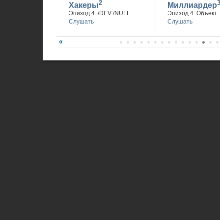
2
Хакеры
Миллиардер
Эпизод 4. /DEV /NULL
Эпизод 4. Объект
Слушать
Слушать