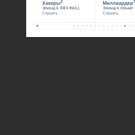
2
Хакеры
Миллиардер
Эпизод 4. /DEV /NULL
Эпизод 4. Объект
Слушать
Слушать