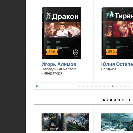
89
89
р
р
Игорь Алимов
Юлия Остапе
Наследники желтого
Борджиа
императора
АУДИОСЕР