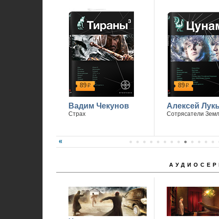
89
89
р
р
Вадим Чекунов
Алексей Лук
Страх
Сотрясатели Зем
АУДИОСЕР