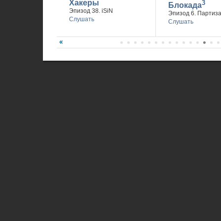
Хакеры
3
Блокада
Эпизод 38. iSiN
Эпизод 6. Партиз
Слушать
Слушать