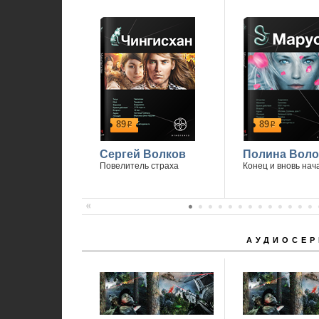
89
89
р
р
Сергей Волков
Полина Вол
Повелитель страха
Конец и вновь нач
АУДИОСЕР