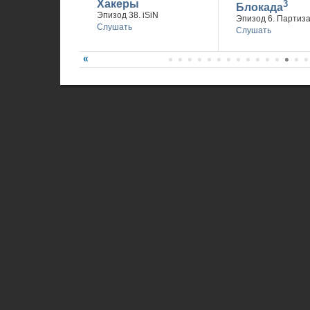
Хакеры
3
Блокада
Эпизод 38. iSiN
Эпизод 6. Партиз
Слушать
Слушать