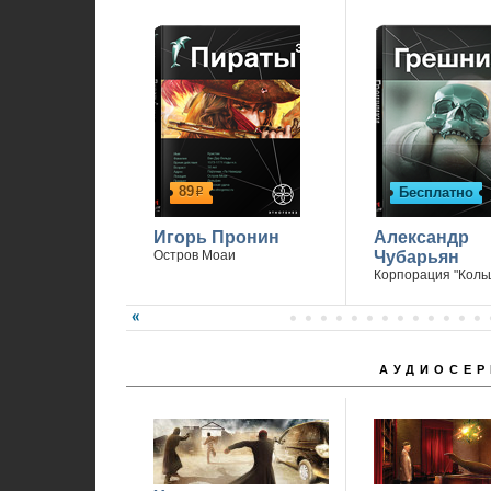
89
Бесплатно
р
Игорь Пронин
Александр
Остров Моаи
Чубарьян
Корпорация "Коль
АУДИОСЕР