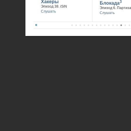
Хакеры
3
Блокада
Эпизод 38. iSiN
Эпизод 6. Партиз
Слушать
Слушать