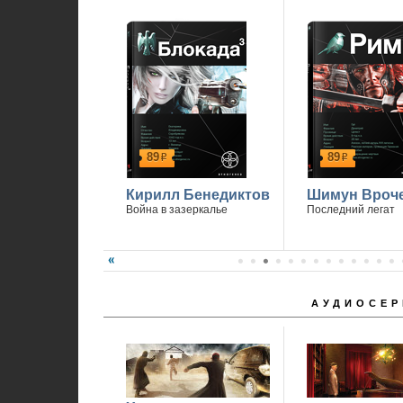
89
89
р
р
Кирилл Бенедиктов
Шимун Вроч
Война в зазеркалье
Последний легат
АУДИОСЕР