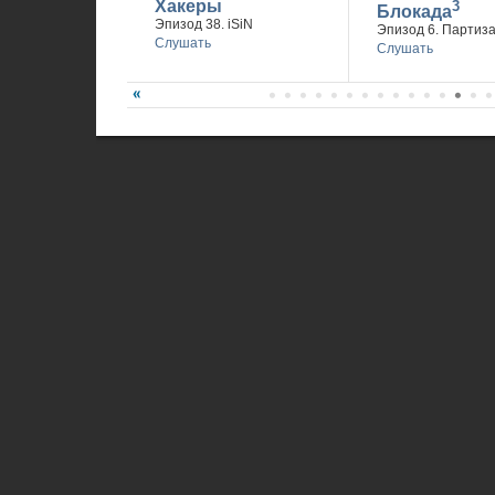
Хакеры
3
Блокада
Эпизод 38. iSiN
Эпизод 6. Партиз
Слушать
Слушать