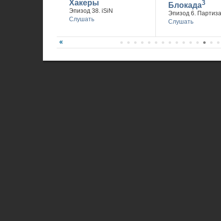
Хакеры
3
Блокада
Эпизод 38. iSiN
Эпизод 6. Партиз
Слушать
Слушать